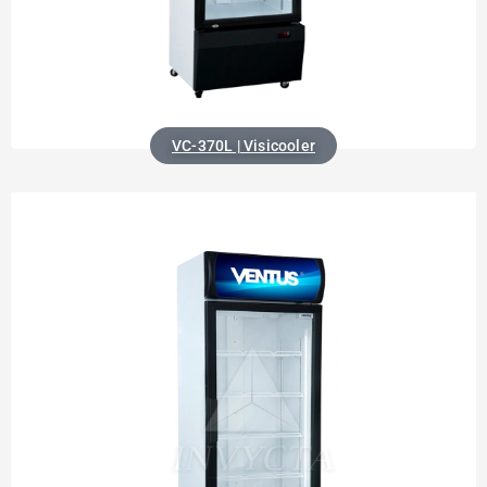
VC-370L | Visicooler