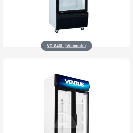
VC-540L | Visicooler