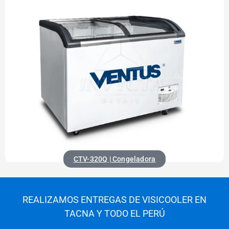
CTV-320Q | Congeladora
REALIZAMOS ENTREGAS DE VISICOOLER EN
TACNA Y TODO EL PERÚ