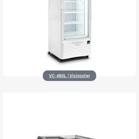
VC-480L | Visicooler