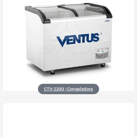
CTV-220Q | Congeladora