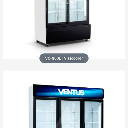
VC-800L | Visicooler