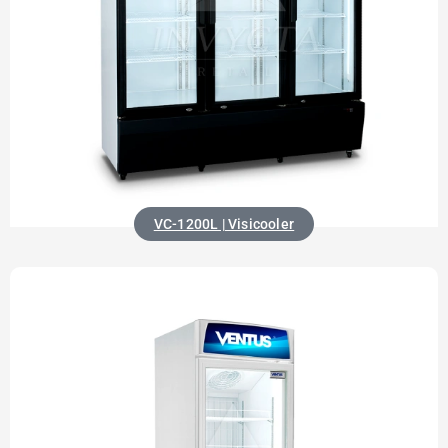
VC-1200L | Visicooler