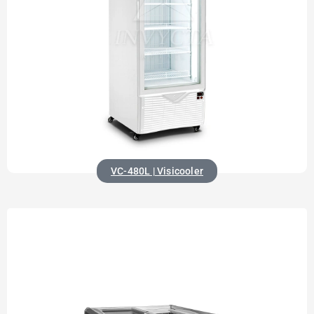
VC-480L | Visicooler