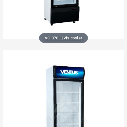
VC-370L | Visicooler