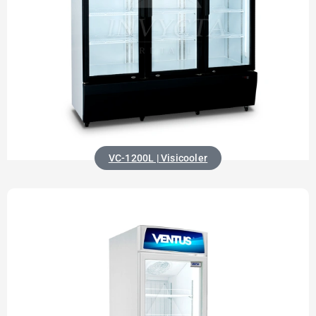
VC-1200L | Visicooler