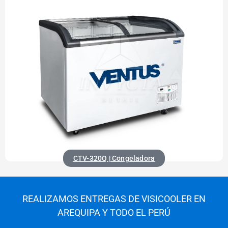
CTV-320Q | Congeladora
REALIZAMOS ENTREGAS DE VISICOOLER EN
AREQUIPA Y TODO EL PERÚ