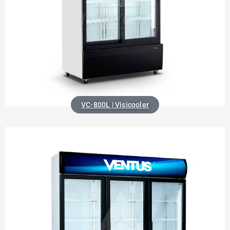
VC-800L | Visicooler