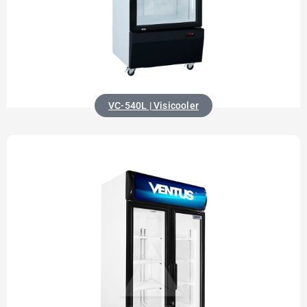
VC-540L | Visicooler