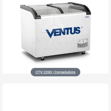
CTV-220Q | Congeladora