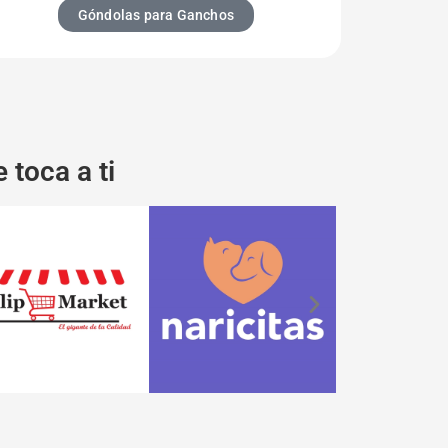
Góndolas para Ganchos
 toca a ti