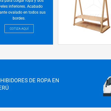
ra para colgar ropa y dos
veles inferiores. Acabado
ante ovalado en todos sus
bordes.
COTIZA AQUÍ
HIBIDORES DE ROPA EN
ERÚ