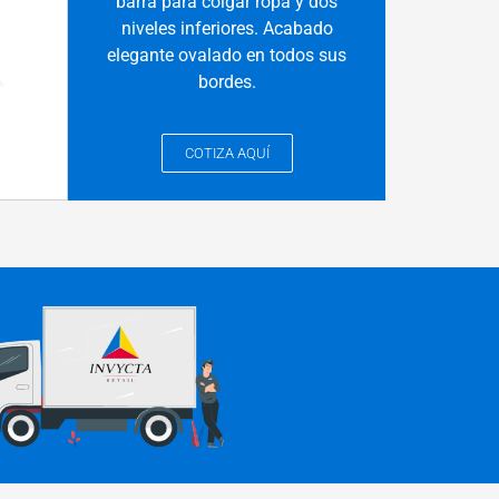
barra para colgar ropa y dos
niveles inferiores. Acabado
elegante ovalado en todos sus
bordes.
COTIZA AQUÍ