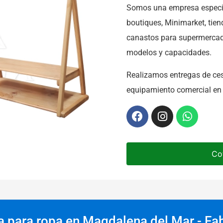
Somos una empresa especia
boutiques, Minimarket, tien
canastos para supermercad
modelos y capacidades.
Realizamos entregas de ce
equipamiento comercial en 
Co
 para ropa en Magdalena del Mar - Fab