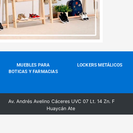
MUEBLES PARA
LOCKERS METÁLICOS
BOTICAS Y FARMACIAS
Av. Andrés Avelino Cáceres UVC 07 Lt. 14 Zn. F
Huaycán Ate