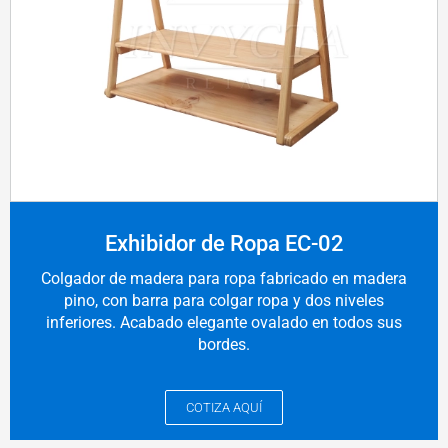
Exhibidor de Ropa EC-02
Colgador de madera para ropa fabricado en madera
pino, con barra para colgar ropa y dos niveles
inferiores. Acabado elegante ovalado en todos sus
bordes.
COTIZA AQUÍ