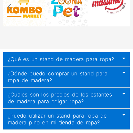
¿Qué es un stand de madera para ropa?
¿Dónde puedo comprar un stand para
ropa de madera?
¿Cuales son los precios de los estantes
de madera para colgar ropa?
¿Puedo utilizar un stand para ropa de
madera pino en mi tienda de ropa?