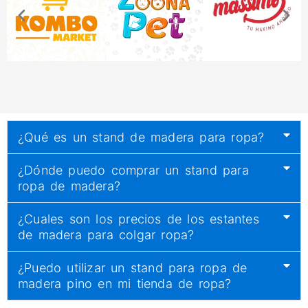
¿Qué es un stand de madera para ropa?
¿Dónde puedo comprar un stand para
ropa de madera?
¿Cuales son los precios de los estantes
de madera para colgar ropa?
¿Puedo utilizar un stand para ropa de
madera pino en mi tienda de ropa?