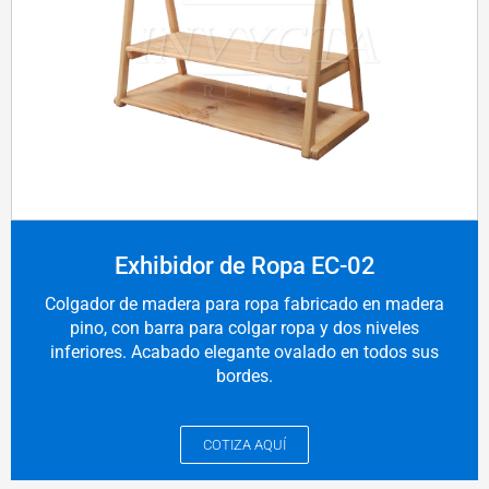
Exhibidor de Ropa EC-02
Colgador de madera para ropa fabricado en madera
pino, con barra para colgar ropa y dos niveles
inferiores. Acabado elegante ovalado en todos sus
bordes.
COTIZA AQUÍ