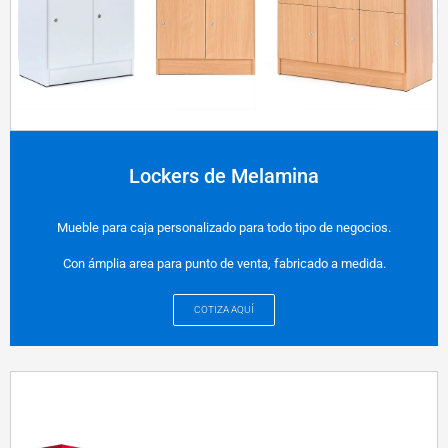
Lockers de Melamina
Mueble para caja personalizado para todo tipo de negocios.
Con ámplia area para punto de venta, fabricado a medida.
COTIZA AQUÍ