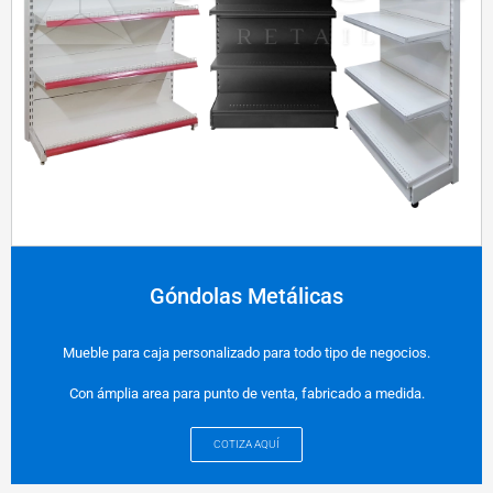
Góndolas Metálicas
Mueble para caja personalizado para todo tipo de negocios.
Con ámplia area para punto de venta, fabricado a medida.
COTIZA AQUÍ