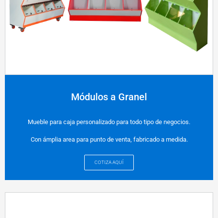
Módulos a Granel
Mueble para caja personalizado para todo tipo de negocios.
Con ámplia area para punto de venta, fabricado a medida.
COTIZA AQUÍ