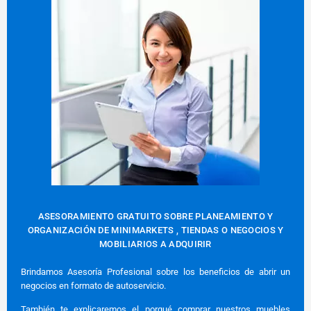
ASESORAMIENTO GRATUITO SOBRE PLANEAMIENTO Y
ORGANIZACIÓN DE MINIMARKETS , TIENDAS O NEGOCIOS Y
MOBILIARIOS A ADQUIRIR
Brindamos Asesoría Profesional sobre los beneficios de abrir un
negocios en formato de autoservicio.
También te explicaremos el porqué comprar nuestros muebles