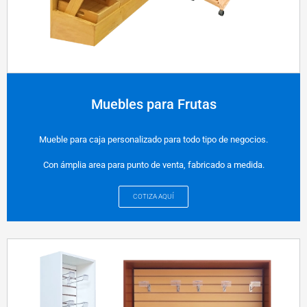
Muebles para Frutas
Mueble para caja personalizado para todo tipo de negocios.
Con ámplia area para punto de venta, fabricado a medida.
COTIZA AQUÍ