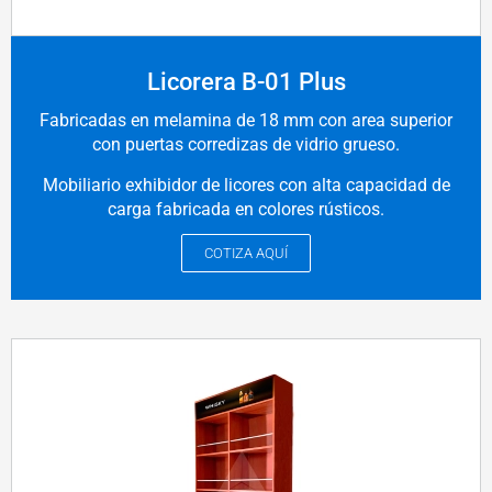
Licorera B-01 Plus
Fabricadas en melamina de 18 mm con area superior
con puertas corredizas de vidrio grueso.
Mobiliario exhibidor de licores con alta capacidad de
carga fabricada en colores rústicos.
COTIZA AQUÍ