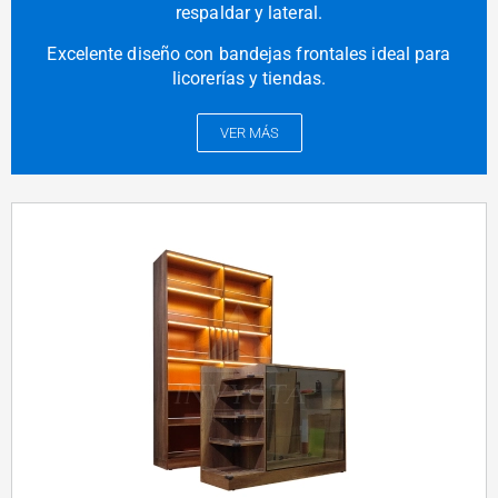
respaldar y lateral.
Excelente diseño con bandejas frontales ideal para
licorerías y tiendas.
VER MÁS