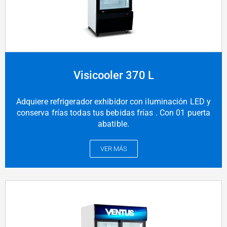
Visicooler 370 L
Adquiere refrigerador exhibidor con iluminación LED y
conserva frías todas tus bebidas frías . Con 01 puerta
abatible.
VER MÁS