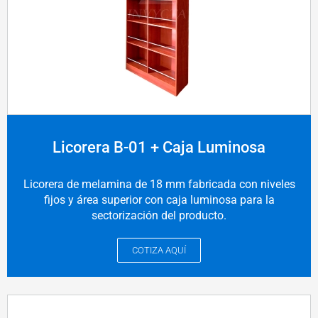
Licorera B-01 + Caja Luminosa
Licorera de melamina de 18 mm fabricada con niveles
fijos y área superior con caja luminosa para la
sectorización del producto.
COTIZA AQUÍ