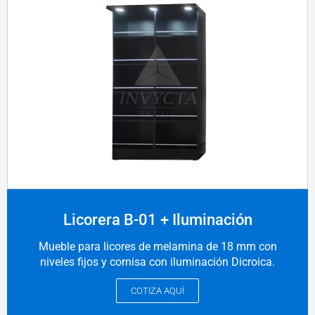
Licorera B-01 + Iluminación
Mueble para licores de melamina de 18 mm con
niveles fijos y cornisa con iluminación Dicroica.
COTIZA AQUÍ