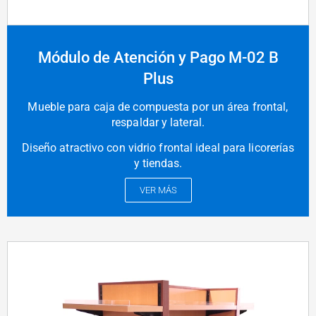
Módulo de Atención y Pago M-02 B
Plus
Mueble para caja de compuesta por un área frontal,
respaldar y lateral.
Diseño atractivo con vidrio frontal ideal para licorerías
y tiendas.
VER MÁS