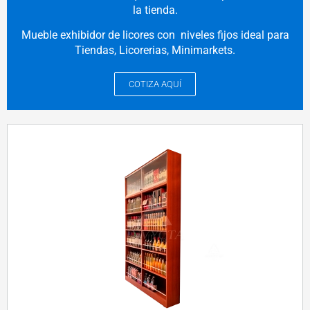
la tienda.
Mueble exhibidor de licores con niveles fijos ideal para
Tiendas, Licorerias, Minimarkets.
COTIZA AQUÍ