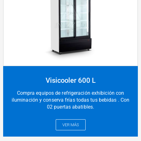
Visicooler 600 L
Compra equipos de refrigeración exhibición con
iluminación y conserva frías todas tus bebidas . Con
02 puertas abatibles.
VER MÁS