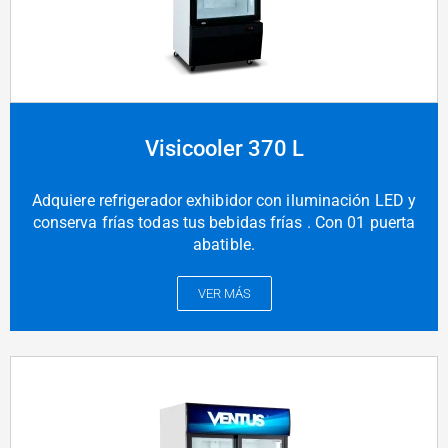
Visicooler 370 L
Adquiere refrigerador exhibidor con iluminación LED y
conserva frías todas tus bebidas frías . Con 01 puerta
abatible.
VER MÁS