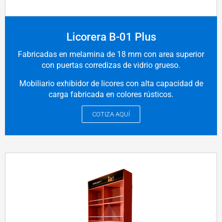
Licorera B-01 Plus
Fabricadas en melamina de 18 mm con area superior
con puertas corredizas de vidrio grueso.
Mobiliario exhibidor de licores con alta capacidad de
carga fabricada en colores rústicos.
COTIZA AQUÍ