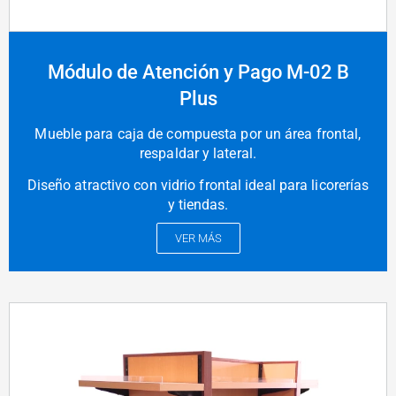
Módulo de Atención y Pago M-02 B
Plus
Mueble para caja de compuesta por un área frontal,
respaldar y lateral.
Diseño atractivo con vidrio frontal ideal para licorerías
y tiendas.
VER MÁS