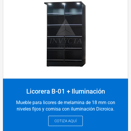
Licorera B-01 + Iluminación
Mueble para licores de melamina de 18 mm con
niveles fijos y cornisa con iluminación Dicroica.
COTIZA AQUÍ