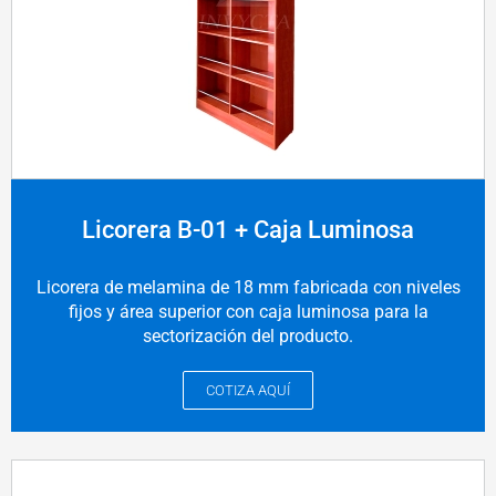
Licorera B-01 + Caja Luminosa
Licorera de melamina de 18 mm fabricada con niveles
fijos y área superior con caja luminosa para la
sectorización del producto.
COTIZA AQUÍ