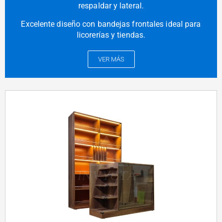
respaldar y lateral.
Excelente diseño con bandejas frontales ideal para
licorerías y tiendas.
VER MÁS