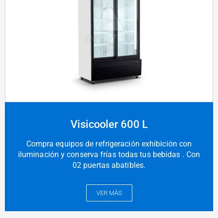
Visicooler 600 L
Compra equipos de refrigeración exhibición con
iluminación y conserva frías todas tus bebidas . Con
02 puertas abatibles.
VER MÁS