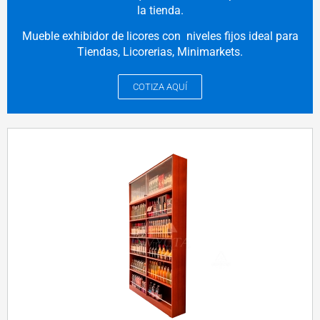
la tienda.
Mueble exhibidor de licores con niveles fijos ideal para
Tiendas, Licorerias, Minimarkets.
COTIZA AQUÍ