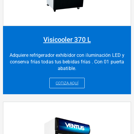
Visicooler 370 L
Adquiere refrigerador exhibidor con iluminación LED y
conserva frías todas tus bebidas frías . Con 01 puerta
abatible.
COTIZA AQUÍ