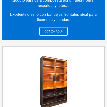
Módulo para caja compuesta por un área frontal,
respaldar y lateral.
Excelente diseño con bandejas frontales ideal para
licorerías y tiendas.
COTIZA AQUÍ