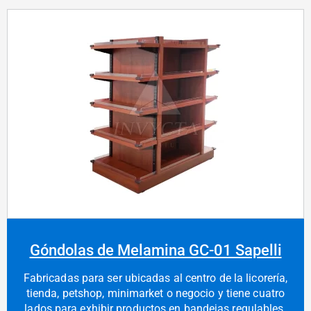
Góndolas de Melamina GC-01 Sapelli
Fabricadas para ser ubicadas al centro de la licorería,
tienda, petshop, minimarket o negocio y tiene cuatro
lados para exhibir productos en bandejas regulables.