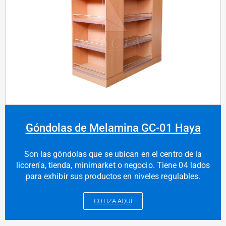
Góndolas de Melamina GC-01 Haya
Son las góndolas que se ubican en el centro de la
licorería, tienda, minimarket o negocio. Tiene 04 lados
para exhibir sus productos en niveles regulables.
COTIZA AQUÍ