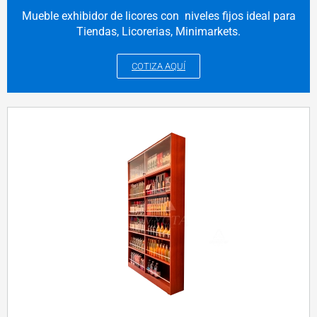
Mueble exhibidor de licores con niveles fijos ideal para
Tiendas, Licorerias, Minimarkets.
COTIZA AQUÍ