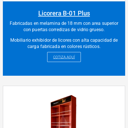
Licorera B-01 Plus
Fabricadas en melamina de 18 mm con area superior
con puertas corredizas de vidrio grueso.
Mobiliario exhibidor de licores con alta capacidad de
carga fabricada en colores rústicos.
COTIZA AQUÍ