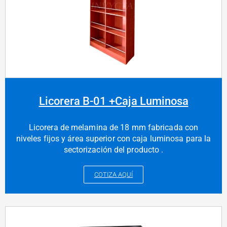
Licorera B-01 +Caja Luminosa
Licorera de melamina de 18 mm fabricada con
niveles fijos y área superior con caja luminosa para la
sectorización del producto .
COTIZA AQUÍ