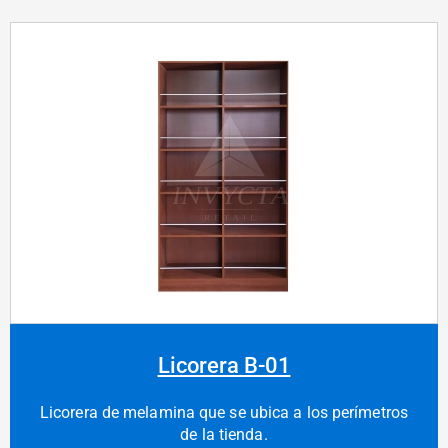
Licorera B-01
Licorera de melamina que se ubica a los perímetros
de la tienda.