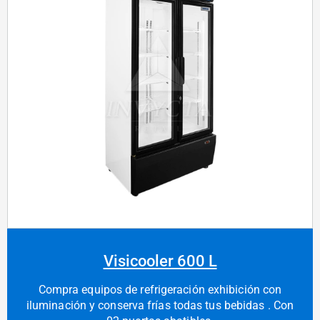
Visicooler 600 L
Compra equipos de refrigeración exhibición con
iluminación y conserva frías todas tus bebidas . Con