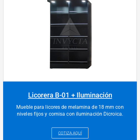
Licorera B-01 + Iluminación
Mueble para licores de melamina de 18 mm con
niveles fijos y cornisa con iluminación Dicroica.
COTIZA AQUÍ