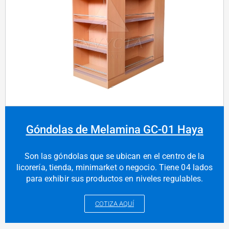
Góndolas de Melamina GC-01 Haya
Son las góndolas que se ubican en el centro de la
licorería, tienda, minimarket o negocio. Tiene 04 lados
para exhibir sus productos en niveles regulables.
COTIZA AQUÍ