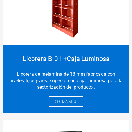
Licorera B-01 +Caja Luminosa
Licorera de melamina de 18 mm fabricada con
niveles fijos y área superior con caja luminosa para la
sectorización del producto .
COTIZA AQUÍ