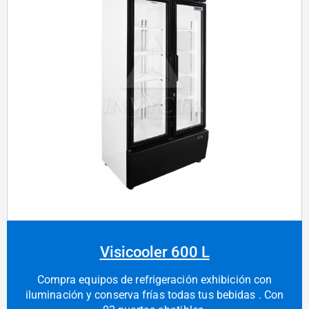
Visicooler 600 L
Compra equipos de refrigeración exhibición con
iluminación y conserva frías todas tus bebidas . Con