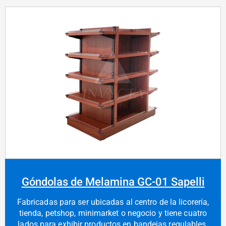
Góndolas de Melamina GC-01 Sapelli
Fabricadas para ser ubicadas al centro de la licorería,
tienda, petshop, minimarket o negocio y tiene cuatro
lados para exhibir productos en bandejas regulables.