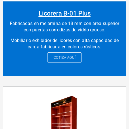
Licorera B-01 Plus
Fabricadas en melamina de 18 mm con area superior
con puertas corredizas de vidrio grueso.
Mobiliario exhibidor de licores con alta capacidad de
carga fabricada en colores rústicos.
COTIZA AQUÍ