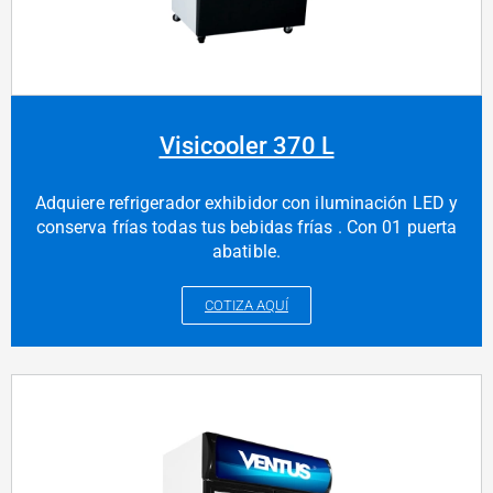
Visicooler 370 L
Adquiere refrigerador exhibidor con iluminación LED y
conserva frías todas tus bebidas frías . Con 01 puerta
abatible.
COTIZA AQUÍ