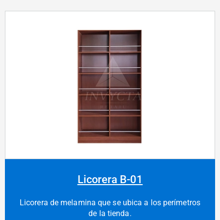
Licorera B-01
Licorera de melamina que se ubica a los perímetros
de la tienda.