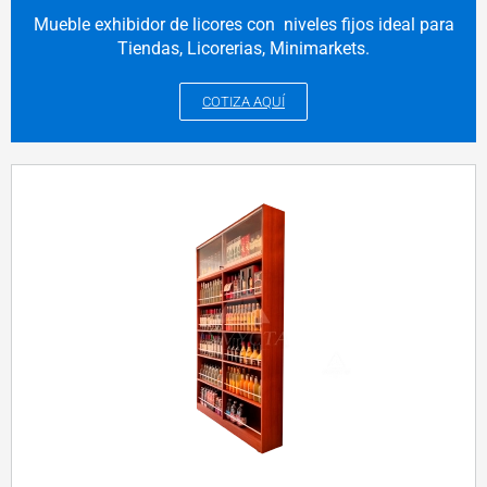
Mueble exhibidor de licores con niveles fijos ideal para
Tiendas, Licorerias, Minimarkets.
COTIZA AQUÍ