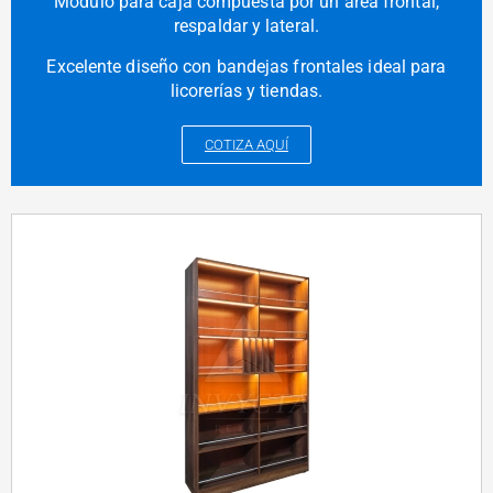
Módulo para caja compuesta por un área frontal,
respaldar y lateral.
Excelente diseño con bandejas frontales ideal para
licorerías y tiendas.
COTIZA AQUÍ