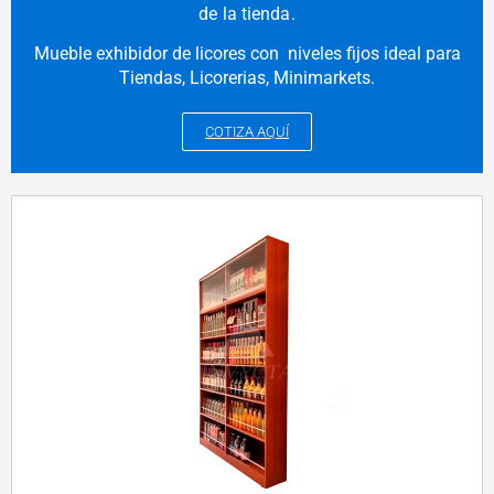
de la tienda.
Mueble exhibidor de licores con niveles fijos ideal para
Tiendas, Licorerias, Minimarkets.
COTIZA AQUÍ