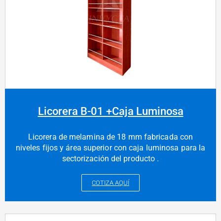
Licorera B-01 +Caja Luminosa
Licorera de melamina de 18 mm fabricada con
niveles fijos y área superior con caja luminosa para la
sectorización del producto .
COTIZA AQUÍ