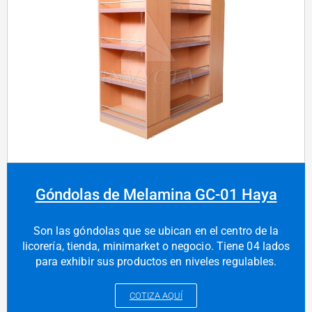
Góndolas de Melamina GC-01 Haya
Son las góndolas que se ubican en el centro de la
licorería, tienda, minimarket o negocio. Tiene 04 lados
para exhibir sus productos en niveles regulables.
COTIZA AQUÍ