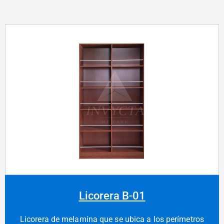
Licorera B-01
Licorera de melamina que se ubica a los perímetros