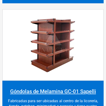
Góndolas de Melamina GC-01 Sapelli
Fabricadas para ser ubicadas al centro de la licorería,