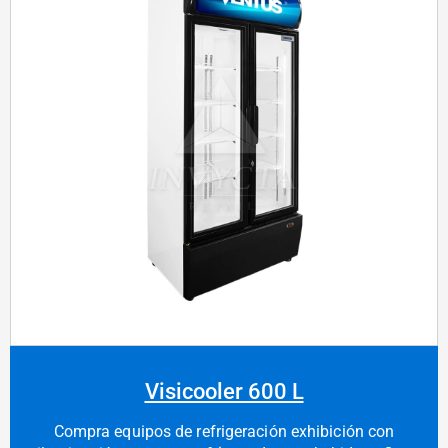
Visicooler 600 L
Compra equipos de refrigeración exhibición con