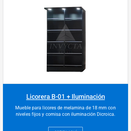
Licorera B-01 + Iluminación
Mueble para licores de melamina de 18 mm con
niveles fijos y cornisa con iluminación Dicroica.