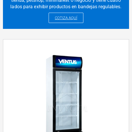
tienda, petshop, minimarket o negocio y tiene cuatro
lados para exhibir productos en bandejas regulables.
COTIZA AQUÍ