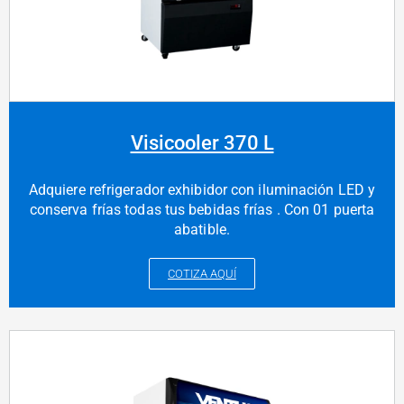
Visicooler 370 L
Adquiere refrigerador exhibidor con iluminación LED y
conserva frías todas tus bebidas frías . Con 01 puerta
abatible.
COTIZA AQUÍ