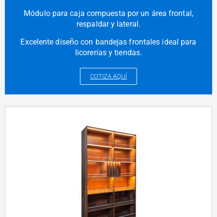
Módulo para caja compuesta por un área frontal,
respaldar y lateral.
Excelente diseño con bandejas frontales ideal para
licorerías y tiendas.
COTIZA AQUÍ