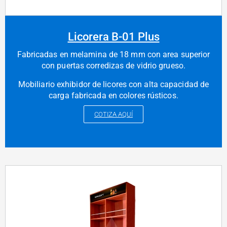
Licorera B-01 Plus
Fabricadas en melamina de 18 mm con area superior
con puertas corredizas de vidrio grueso.
Mobiliario exhibidor de licores con alta capacidad de
carga fabricada en colores rústicos.
COTIZA AQUÍ