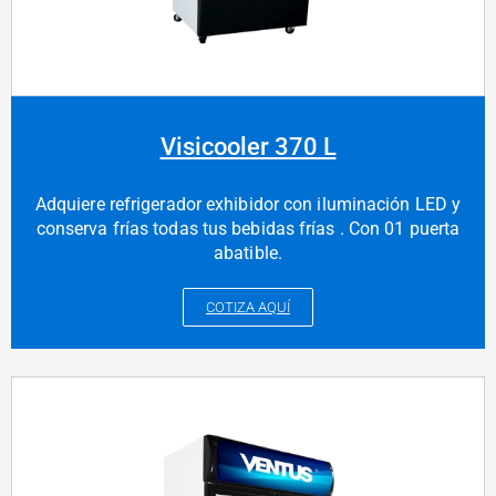
Visicooler 370 L
Adquiere refrigerador exhibidor con iluminación LED y
conserva frías todas tus bebidas frías . Con 01 puerta
abatible.
COTIZA AQUÍ