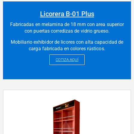
Licorera B-01 Plus
Fabricadas en melamina de 18 mm con area superior
con puertas corredizas de vidrio grueso.
Mobiliario exhibidor de licores con alta capacidad de
carga fabricada en colores rústicos.
COTIZA AQUÍ