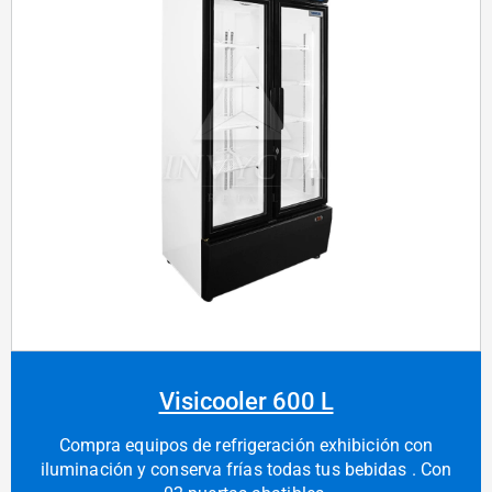
Visicooler 600 L
Compra equipos de refrigeración exhibición con
iluminación y conserva frías todas tus bebidas . Con