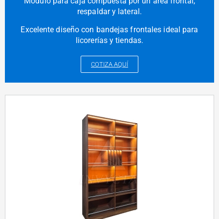
Módulo para caja compuesta por un área frontal,
respaldar y lateral.
Excelente diseño con bandejas frontales ideal para
licorerías y tiendas.
COTIZA AQUÍ