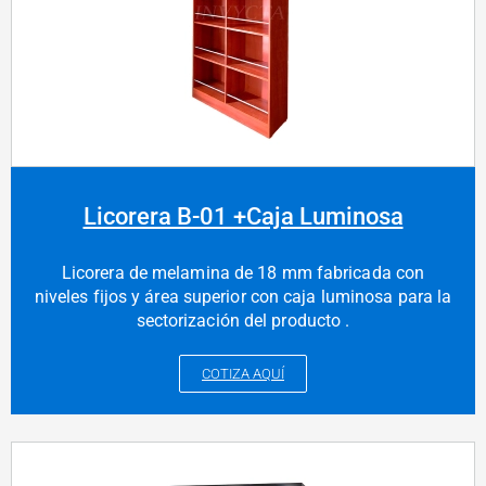
Licorera B-01 +Caja Luminosa
Licorera de melamina de 18 mm fabricada con
niveles fijos y área superior con caja luminosa para la
sectorización del producto .
COTIZA AQUÍ