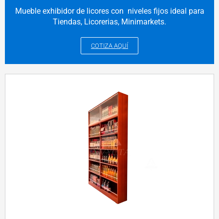
Mueble exhibidor de licores con niveles fijos ideal para
Tiendas, Licorerias, Minimarkets.
COTIZA AQUÍ