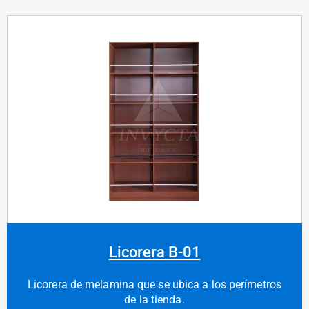
Licorera B-01
Licorera de melamina que se ubica a los perímetros
de la tienda.