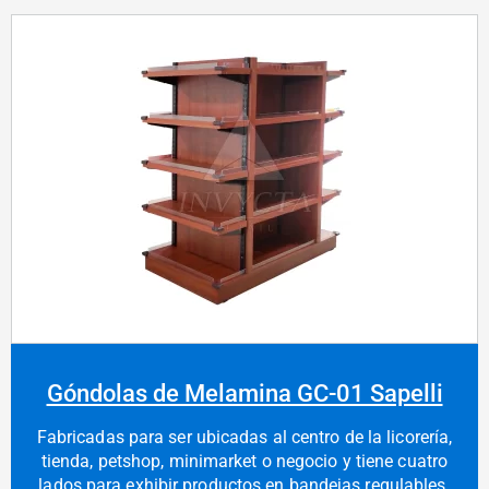
Góndolas de Melamina GC-01 Sapelli
Fabricadas para ser ubicadas al centro de la licorería,
tienda, petshop, minimarket o negocio y tiene cuatro
lados para exhibir productos en bandejas regulables.