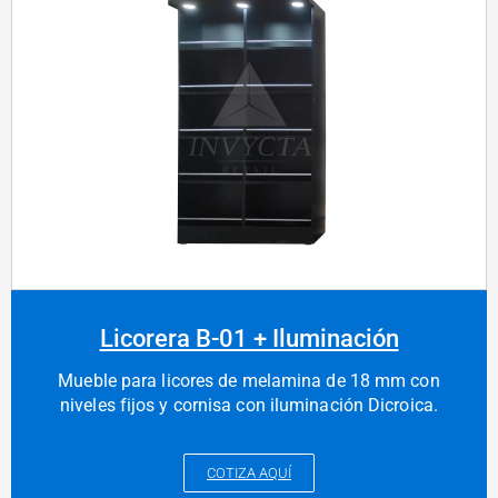
Licorera B-01 + Iluminación
Mueble para licores de melamina de 18 mm con
niveles fijos y cornisa con iluminación Dicroica.
COTIZA AQUÍ