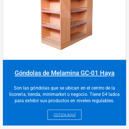
Góndolas de Melamina GC-01 Haya
Son las góndolas que se ubican en el centro de la
licorería, tienda, minimarket o negocio. Tiene 04 lados
para exhibir sus productos en niveles regulables.
COTIZA AQUÍ