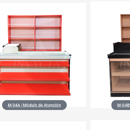
M-04B 
M-04A | Módulo de Atención