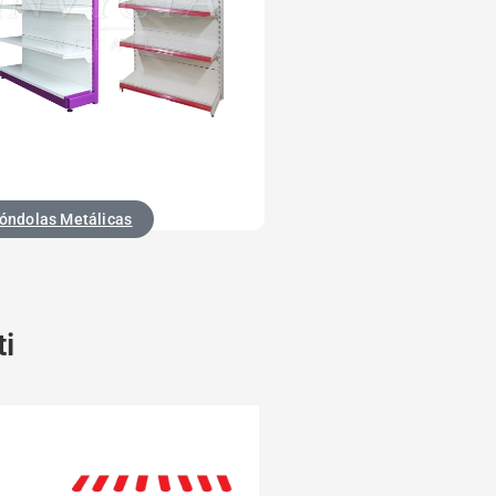
óndolas Metálicas
ti