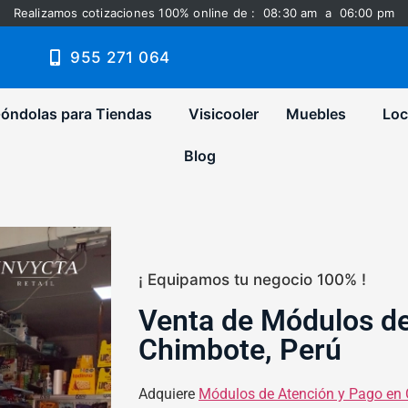
Realizamos cotizaciones 100% online de : 08:30 am a 06:00 pm
955 271 064
óndolas para Tiendas
Visicooler
Muebles
Loc
Blog
¡ Equipamos tu negocio 100% !
Venta de Módulos de
Chimbote, Perú
Adquiere
Módulos de Atención y Pago en