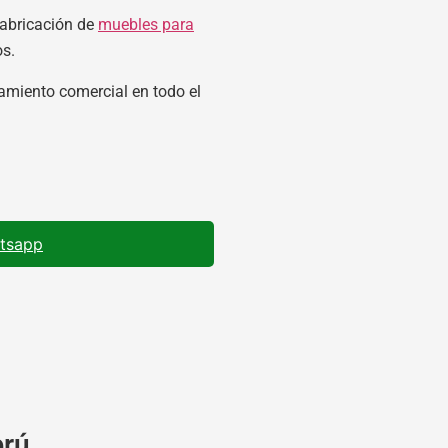
abricación de
muebles para
os.
amiento comercial en todo el
atsapp
erú