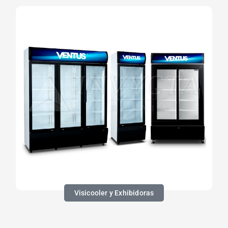
Visicooler y Exhibidoras