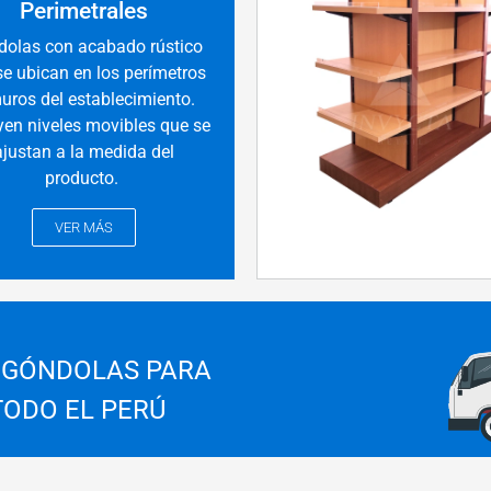
Perimetrales
olas con acabado rústico
se ubican en los perímetros
uros del establecimiento.
yen niveles movibles que se
ajustan a la medida del
producto.
VER MÁS
 GÓNDOLAS PARA
TODO EL PERÚ