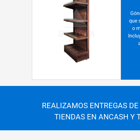
Gónd
que 
o m
Inclu
REALIZAMOS ENTREGAS DE
TIENDAS EN ANCASH
Y 