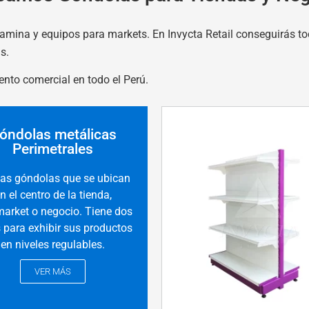
lamina y equipos para m
arkets. En Invycta Retail conseguirás t
as.
nto comercial en todo el Perú.
óndolas metálicas
Perimetrales
las góndolas que se ubican
n el centro de la tienda,
arket o negocio. Tiene dos
 para exhibir sus productos
en niveles regulables.
VER MÁS