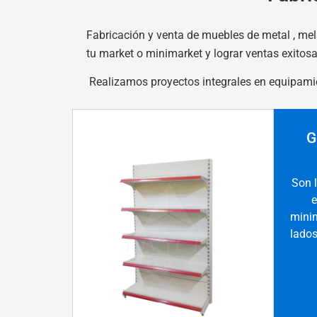
Fabricación y venta de muebles de metal , me
tu market o minimarket y lograr ventas exitos
Realizamos proyectos integrales en equipamie
G
Son 
e
minim
lados