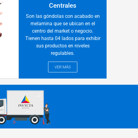
Centrales
Son las góndolas con acabado en
melamina que se ubican en el
centro del market o negocio.
Tienen hasta 04 lados para exhibir
sus productos en niveles
regulables.
VER MÁS