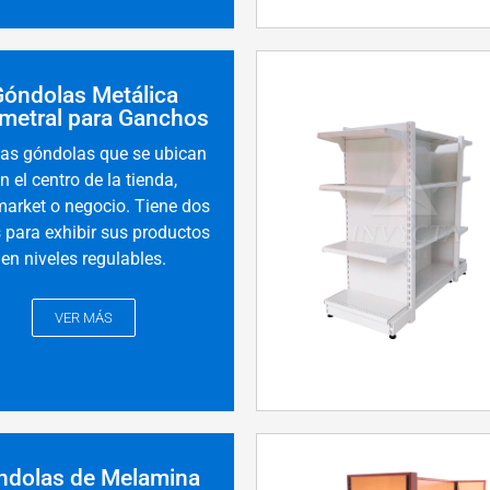
Góndolas Metálica
imetral para Ganchos
las góndolas que se ubican
n el centro de la tienda,
arket o negocio. Tiene dos
 para exhibir sus productos
en niveles regulables.
VER MÁS
ndolas de Melamina