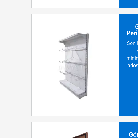
Per
Son 
e
minim
lados
Gó