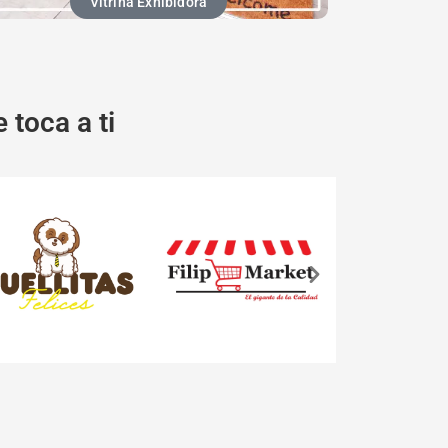
Vitrina Exhibidora
 toca a ti