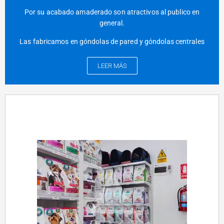
Por su acabado amaderado son atractivos al publico en
general.
Las fabricamos en góndolas de pared y góndolas centrales
LEER MÁS