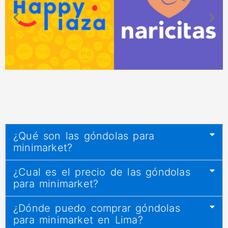
¿Qué son las góndolas para
minimarket?
¿Cual es el precio de las góndolas
para minimarket?
¿Dónde puedo comprar góndolas
para minimarket en Lima?