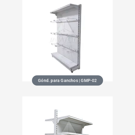
Gónd. para Ganchos | GMP-02