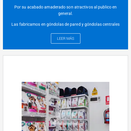
Por su acabado amaderado son atractivos al publico en
general.
Las fabricamos en góndolas de pared y góndolas centrales
LEER MÁS