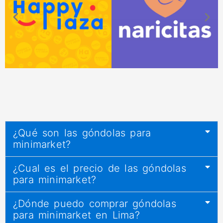
¿Qué son las góndolas para
minimarket?
¿Cual es el precio de las góndolas
para minimarket?
¿Dónde puedo comprar góndolas
para minimarket en Lima?