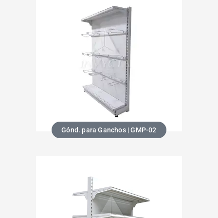
Gónd. para Ganchos | GMP-02