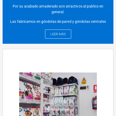
Por su acabado amaderado son atractivos al publico en
general.
Las fabricamos en góndolas de pared y góndolas centrales
LEER MÁS