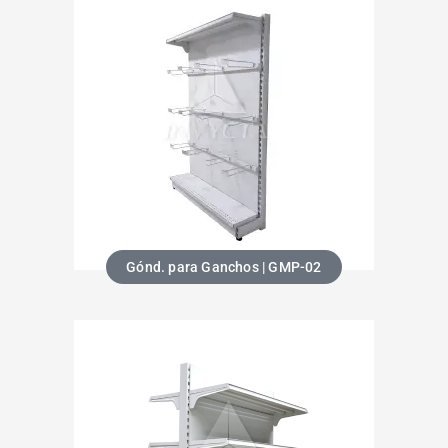
Gónd. para Ganchos | GMP-02