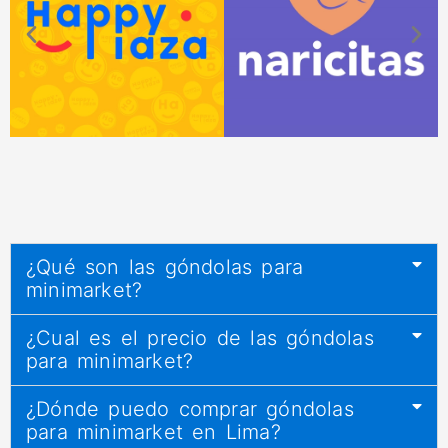
¿Qué son las góndolas para
minimarket?
¿Cual es el precio de las góndolas
para minimarket?
¿Dónde puedo comprar góndolas
para minimarket en Lima?