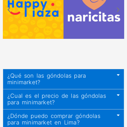
¿Qué son las góndolas para
minimarket?
¿Cual es el precio de las góndolas
para minimarket?
¿Dónde puedo comprar góndolas
para minimarket en Lima?