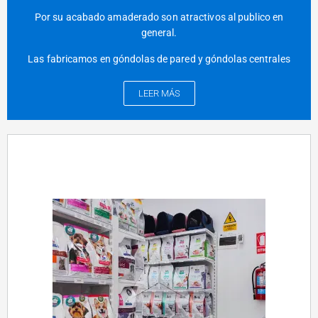
Por su acabado amaderado son atractivos al publico en
general.
Las fabricamos en góndolas de pared y góndolas centrales
LEER MÁS