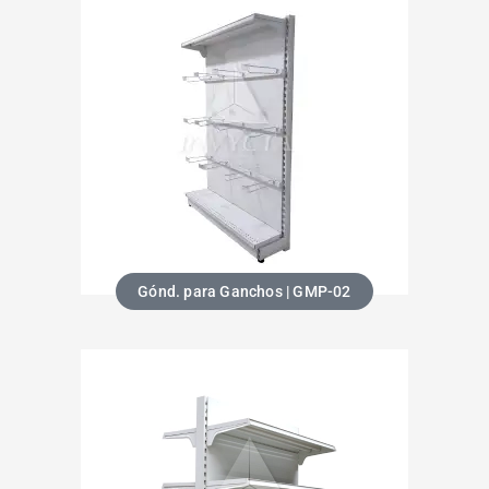
Gónd. para Ganchos | GMP-02