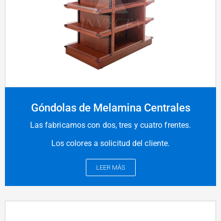
Góndolas de Melamina Centrales
Las fabricamos con dos, tres y cuatro frentes.
Los colores a solicitud del cliente.
LEER MÁS