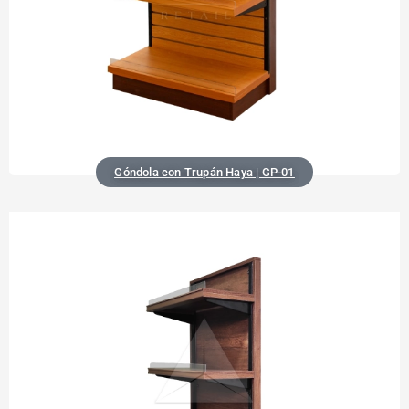
Góndola con Trupán Haya | GP-01