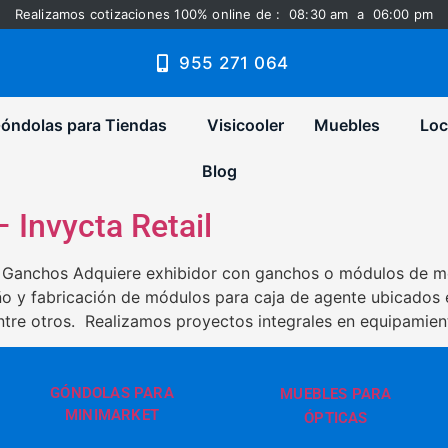
Realizamos cotizaciones 100% online de : 08:30 am a 06:00 pm
955 271 064
óndolas para Tiendas
Visicooler
Muebles
Loc
Blog
 Invycta Retail
Ganchos Adquiere exhibidor con ganchos o módulos de me
o y fabricación de módulos para caja de agente ubicados 
ntre otros. Realizamos proyectos integrales en equipamien
GÓNDOLAS PARA
MUEBLES PARA
MINIMARKET
ÓPTICAS