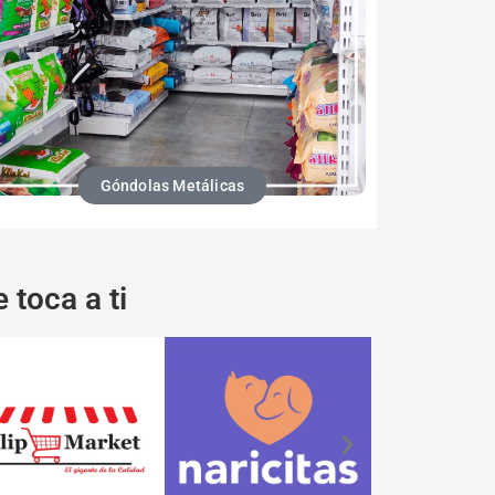
Góndolas Metálicas
 toca a ti