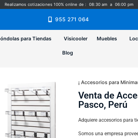
Realizamos cotizaciones 100% online de : 08:30 am a 06:00 pm
955 271 064
óndolas para Tiendas
Visicooler
Muebles
Loc
Blog
¡ Accesorios para Minimar
Venta de Acce
Pasco, Perú
Adquiere accesorios para t
Somos una empresa proveed